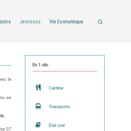
oisirs
Jeunesse
Vie Economique
En 1 clic
vec la
Cantine
ons en
Transports
es,
État civil
hui 07