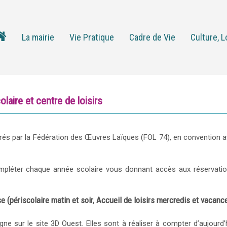
La mairie
Vie Pratique
Cadre de Vie
Culture, L
olaire et centre de loisirs
 gérés par la Fédération des Œuvres Laïques (FOL 74), en convention a
mpléter chaque année scolaire vous donnant accès aux réservati
(périscolaire matin et soir, Accueil de loisirs mercredis et vacanc
ne sur le site 3D Ouest. Elles sont à réaliser à compter d’aujourd’