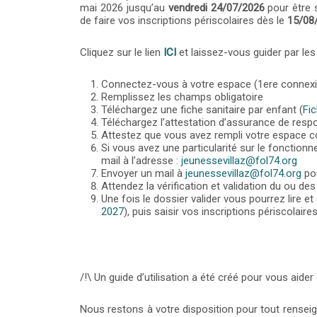
mai 2026 jusqu’au
vendredi 24/07/2026
pour être s
de faire vos inscriptions périscolaires dès le
15/08
Cliquez sur le lien
ICI
et laissez-vous guider par les 
Connectez-vous à votre espace (1ere connexi
Remplissez les champs obligatoire
Téléchargez une fiche sanitaire par enfant (
Fi
Téléchargez l’attestation d’assurance de respo
Attestez que vous avez rempli votre espace co
Si vous avez une particularité sur le fonction
mail à l’adresse :
jeunessevillaz@fol74.org
Envoyer un mail à
jeunessevillaz@fol74.org
pou
Attendez la vérification et validation du ou de
Une fois le dossier valider vous pourrez lire et
2027
), puis saisir vos inscriptions périscolair
/!\ Un guide d’utilisation a été créé pour vous aid
Nous restons à votre disposition pour tout rensei