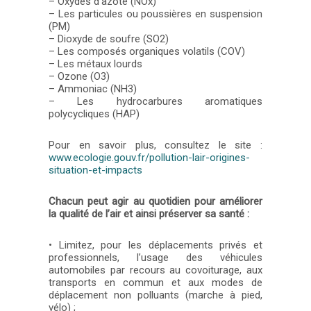
– Oxydes d’azote (NOx)
– Les particules ou poussières en suspension
(PM)
– Dioxyde de soufre (SO2)
– Les composés organiques volatils (COV)
– Les métaux lourds
– Ozone (O3)
– Ammoniac (NH3)
– Les hydrocarbures aromatiques
polycycliques (HAP)
Pour en savoir plus, consultez le site :
www.ecologie.gouv.fr/pollution-lair-origines-
situation-et-impacts
Chacun peut agir au quotidien pour améliorer
la qualité de l’air et ainsi préserver sa santé :
• Limitez, pour les déplacements privés et
professionnels, l’usage des véhicules
automobiles par recours au covoiturage, aux
transports en commun et aux modes de
déplacement non polluants (marche à pied,
vélo) ;