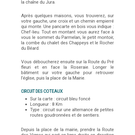
la chaîne du Jura.
Après quelques maisons, vous trouverez, sur
votre gauche, une croix et un chemin empierré
qui monte. Une pancarte en bois vous indique :
Chef-lieu. Tout en montant vous aurez face à
vous le sommet du Parmelan, le petit montoir,
la combe du chalet des Chappeys et le Rocher
du Béard.
Vous déboucherez ensuite sur la Route du Pré
fleuri et en face la Roseraie. Longer le
bâtiment sur votre gauche pour retrouver
l’église, puis la place de la Mairie.
CIRCUIT DES
COTEAUX
Sur la carte : circuit bleu foncé
Longueur : 8 Km
Type : circuit sur une alternance de petites
routes goudronnées et de sentiers.
Depuis la place de la mairie, prendre la Route
des Vignes qui part en ligne droite en direction