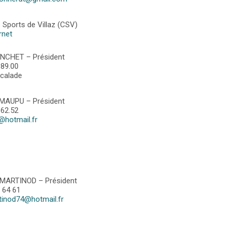
 Sports de Villaz (CSV)
rnet
ANCHET – Président
.89.00
scalade
MAUPU – Président
.62.52
hotmail.fr
 MARTINOD – Président
 64 61
tinod74@hotmail.fr