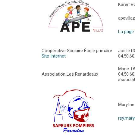
Karen B
apevill
La page 
Coopérative Scolaire École primaire
Joëlle R
Site Internet
04.50.60
Marie T
Association Les Renardeaux
04.50.60
associat
Maryline
rey.mar