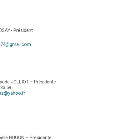
ROSAY- Président
laz74@gmail.com
laude JOLLIOT – Présidente
.83.59
laz@yahoo.fr
oëlle HUGON – Présidente