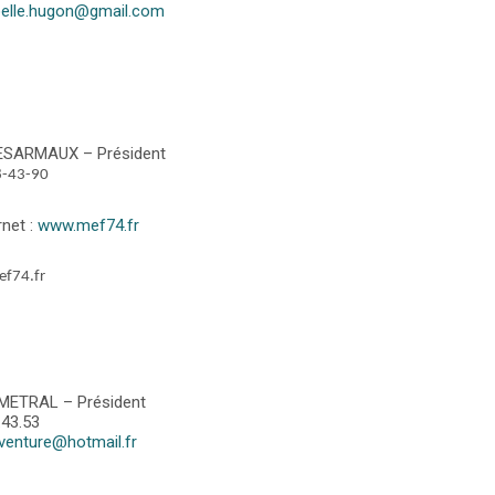
oelle.hugon@gmail.com
DESARMAUX – Président
8-43-90
rnet :
www.mef74.fr
f74.fr
METRAL – Président
.43.53
aventure@hotmail.fr