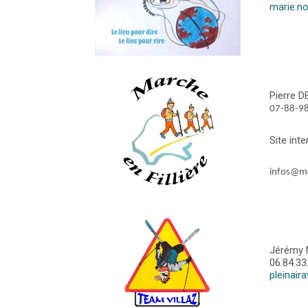
marie.n
Pierre 
07-88-9
Site inte
infos@me
Jérémy 
06.84.33
pleinair