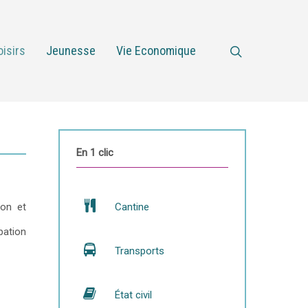
oisirs
Jeunesse
Vie Economique
En 1 clic
ion et
Cantine
pation
Transports
État civil