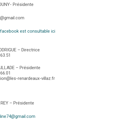
OUNY- Présidente
az@gmail.com
facebook est consultable ici
ODRIGUE – Directrice
.63.51
AILLADE – Présidente
.66.01
ion@les-renardeaux-villaz.fr
 REY – Présidente
yline74@gmail.com