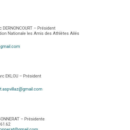
c DERNONCOURT – Président
ion Nationale les Amis des Athlètes Ailés
gmail.com
rc EKLOU – Président
t.aspvillaz@gmail.com
SONNERAT – Présidente
.61.62
sonnerat@gmail.com