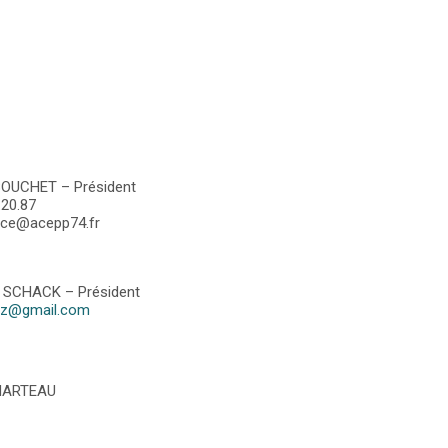
BOUCHET – Président
.20.87
nce@acepp74.fr
 SCHACK – Président
laz@gmail.com
 MARTEAU