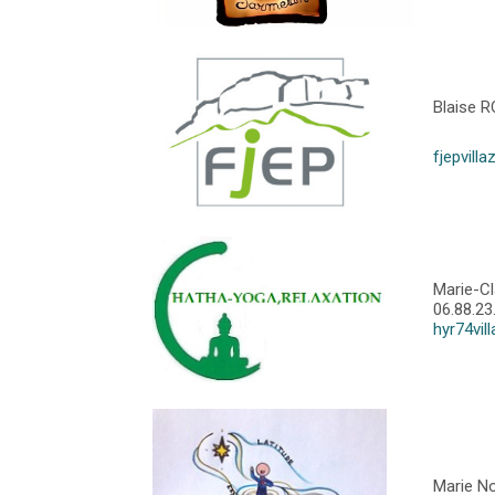
Blaise 
fjepvil
Marie-C
06.88.23
hyr74vil
Marie N