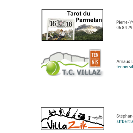
Pierre-
06.84.79
Arnaud 
tennis.v
Stéphan
stfbert