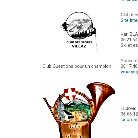
Club des
Site Inte
Karl BL
06.21.64
Ski et e
Youenn 
Club Questions pour un champion
06.17.46
ymaupu@
Ludovic
06 66 12
ludomar