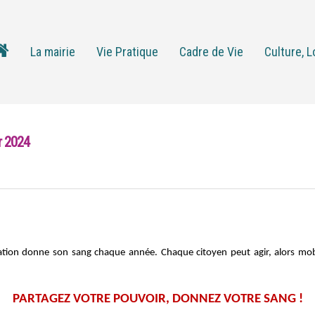
La mairie
Vie Pratique
Cadre de Vie
Culture, L
r 2024
ation donne son sang chaque année.
Chaque citoyen peut agir, alors mob
PARTAGEZ VOTRE POUVOIR, DONNEZ VOTRE SANG !