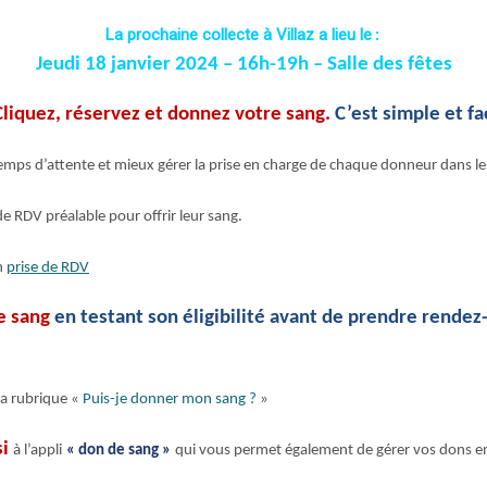
La prochaine collecte à Villaz a lieu le
:
Jeudi 18 janvier 2024 –
16h-19h –
Salle des fêtes
Cliquez, réservez et donnez votre sang.
C’est simple et fac
emps d’attente et mieux gérer la prise en charge de chaque donneur dans le
 de RDV préalable pour offrir leur sang.
en
prise de RDV
e sang
en testant son éligibilité avant de prendre rendez
 la rubrique «
Puis-je donner mon sang ?
»
si
à l’appli
« don de sang »
qui
vous permet également de gérer vos dons e