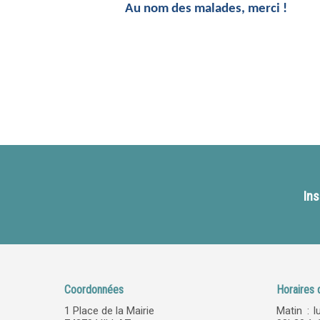
Au nom des malades, merci !
Ins
Coordonnées
Horaires 
1 Place de la Mairie
Matin : l