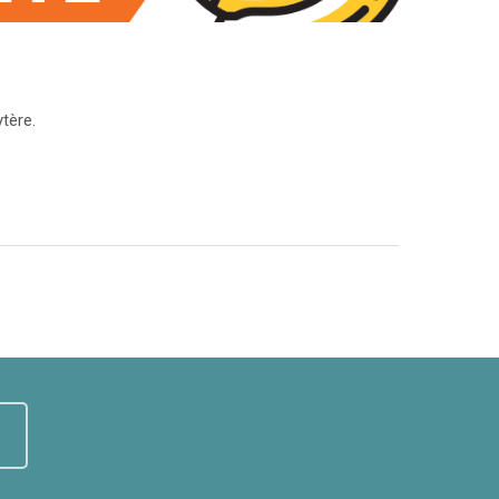
tère.
U