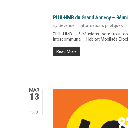
PLUI-HMB du Grand Annecy – Réunio
By
Séverine
Informations publiques
PLUI-HMB : 5 réunions pour tout com
Intercommunal – Habitat Mobilités Bioc
Read More
MAR
13
0